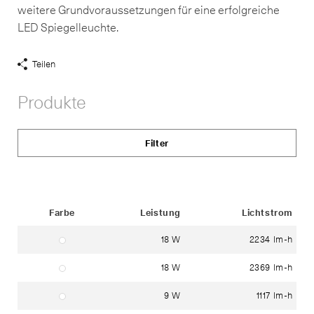
weitere Grundvoraussetzungen für eine erfolgreiche
LED Spiegelleuchte.
Teilen
Share
Links
Produkte
anzeigen
Filter
Status
Farbe
Leistung
Lichtstrom
18 W
2234 lm-h
farblos
18 W
2369 lm-h
farblos
9 W
1117 lm-h
farblos