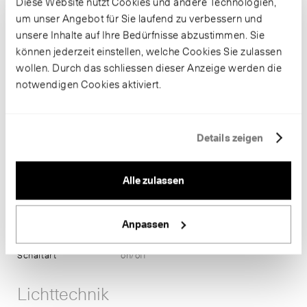
Diese Website nutzt Cookies und andere Technologien,
um unser Angebot für Sie laufend zu verbessern und
unsere Inhalte auf Ihre Bedürfnisse abzustimmen. Sie
Informationen
können jederzeit einstellen, welche Cookies Sie zulassen
wollen. Durch das schliessen dieser Anzeige werden die
Artikelnummer
B 50 015K3
notwendigen Cookies aktiviert.
Gehäusefarbe
weiss ~ RAL 9003
Glaskörper
mundgeblasenes dreischichtiges
Opalglas
Anschlussleistung
31 W
Details zeigen
Farbtemperatur
3000 K
Farbwiedergabe
CRI > 90
Leuchtenlichtstrom
2373 lm-h
Alle zulassen
Leuchtmittel
LED-Modul
Lichtausbeute
76.5 lm-h/W
Anpassen
Lichtstromerhalt
L80/B50 bei 200'000 h (25 °C)
Masse
Ø 420 x H 110
Schaltart
on/off
Lichttechnik