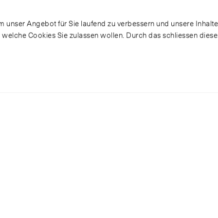
 unser Angebot für Sie laufend zu verbessern und unsere Inhalte 
, welche Cookies Sie zulassen wollen. Durch das schliessen dies
ori Evo 48V Zoo
mm
Bei der Präsentation eines Produktes o
Exponates spielt Licht eine wesentliche