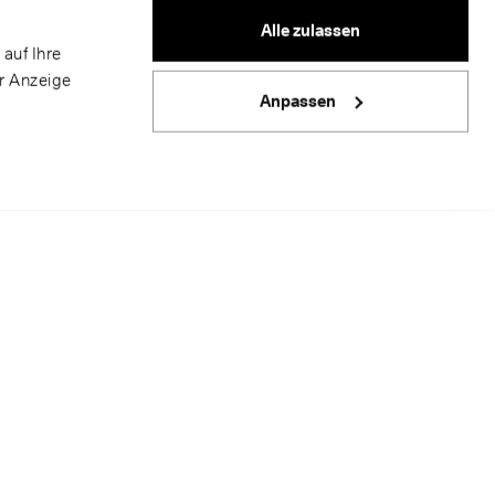
Alle zulassen
auf Ihre
er Anzeige
Anpassen
m Ø 35
der eines
 Rolle. Diese spielt