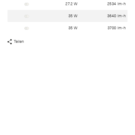
27.2 W
2534 lm-h
Gehäuse: weiss ~ RAL 9003
Glas: Mundgeblasenes dreischichtiges Opalglas
35 W
3640 lm-h
Gehäuse: weiss ~ RAL 9003
Glas: mundgeblasenes dreischichtiges Opalglas
35 W
3700 lm-h
Gehäuse: weiss ~ RAL 9003
Glas: Mundgeblasenes dreischichtiges Opalglas
Teilen
Share
Links
anzeigen
Haben Sie Fragen?
In unserem
Kontakt
-
Bereich finden Sie ihren lokalen
Ansprechpartner.
Passende Produkte