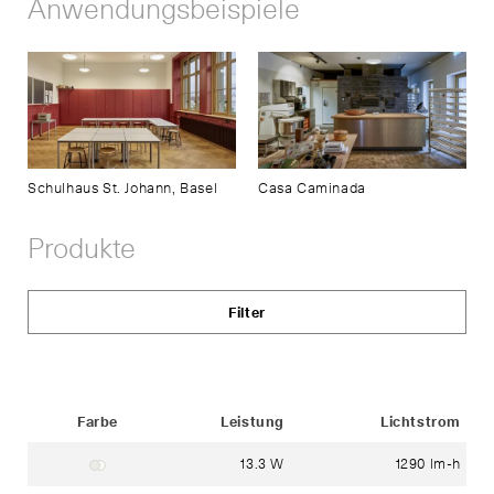
Anwendungsbeispiele
Schulhaus St. Johann, Basel
Casa Caminada
Produkte
Filter
Status
Farbe
Leistung
Lichtstrom
13.3 W
1290 lm-h
Gehäuse: weiss ~ RAL 9003
Glas: mundgeblasenes dreischichtiges Opalglas