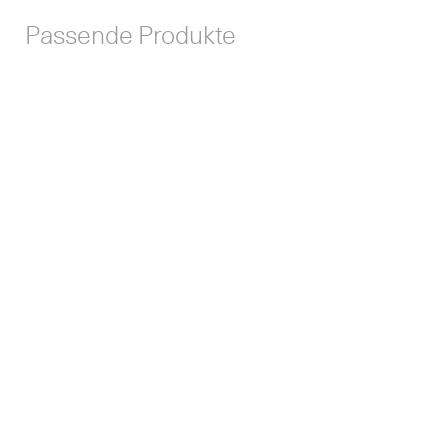
Passende Produkte
Yori Surface Base Magnetic Ø
Yori Surface Base Magnetic Ø
35 mm
43 mm
Yori Surface Base Driver Ø 43
Yori Surface Base Driver Ø 60
mm
mm