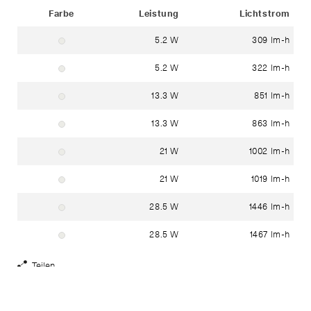
Status
Farbe
Leistung
Lichtstrom
5.2 W
309 lm-h
weiss ~ RAL 9003
5.2 W
322 lm-h
weiss ~ RAL 9003
13.3 W
851 lm-h
weiss ~ RAL 9003
13.3 W
863 lm-h
weiss ~ RAL 9003
21 W
1002 lm-h
weiss ~ RAL 9003
21 W
1019 lm-h
weiss ~ RAL 9003
28.5 W
1446 lm-h
weiss ~ RAL 9003
28.5 W
1467 lm-h
weiss ~ RAL 9003
Teilen
Share
Links
anzeigen