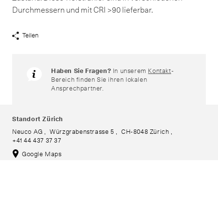
Durchmessern und mit CRI >90 lieferbar.
Teilen
Share
Links
anzeigen
Haben Sie Fragen?
In unserem
Kontakt
-
Bereich finden Sie ihren lokalen
Ansprechpartner.
Standort Zürich
Neuco AG
Würzgrabenstrasse 5
CH-8048 Zürich
+41 44 437 37 37
Google Maps
Standort Romanel
Neuco SA
Chemin Praz-Roussy 2
CH-1032 Romanel
+41 21 637 30 00
Google Maps