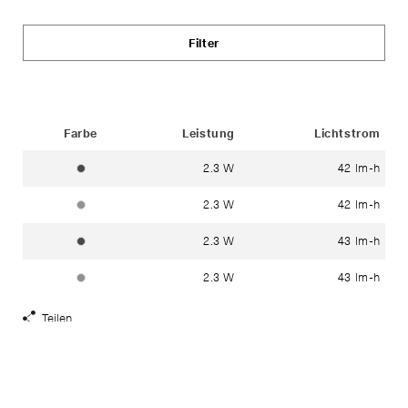
Filter
Status
Farbe
Leistung
Lichtstrom
2.3 W
42 lm-h
grafit ~ RAL 7024
2.3 W
42 lm-h
silber ~ DB 702N
2.3 W
43 lm-h
grafit ~ RAL 7024
2.3 W
43 lm-h
silber ~ DB 702N
Teilen
Share
Links
anzeigen
Haben Sie Fragen?
In unserem
Kontakt
-