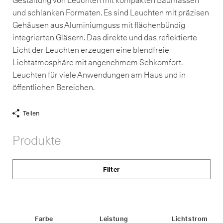
und schlanken Formaten. Es sind Leuchten mit präzisen
Gehäusen aus Aluminiumguss mit flächenbündig
integrierten Gläsern. Das direkte und das reflektierte
Licht der Leuchten erzeugen eine blendfreie
Lichtatmosphäre mit angenehmem Sehkomfort.
Leuchten für viele Anwendungen am Haus und in
öffentlichen Bereichen.
Teilen
Share
Links
Produkte
anzeigen
Filter
Status
Farbe
Leistung
Lichtstrom