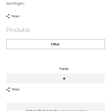
benötigen.
Teilen
Share
Links
Produkte
anzeigen
Filter
Status
Farbe
grafit ~ RAL 7024
Teilen
Share
Links
anzeigen