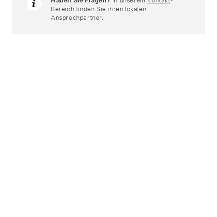
Haben Sie Fragen?
In unserem
Kontakt
-
Bereich finden Sie ihren lokalen
Ansprechpartner.
Passende Produkte
Bänke
Bänke
Trennwände
Pflanzenkübel