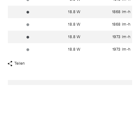
18.8 W
1868 lm-h
grafit ~ RAL 7024
18.8 W
1868 lm-h
silber ~ DB 702N
18.8 W
1973 lm-h
grafit ~ RAL 7024
18.8 W
1973 lm-h
silber ~ DB 702N
Teilen
Share
Links
anzeigen
Haben Sie Fragen?
In unserem
Kontakt
-
Bereich finden Sie ihren lokalen
Ansprechpartner.
Passende Produkte