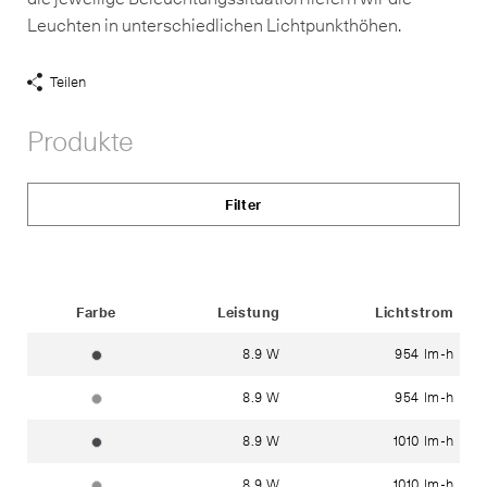
Leuchten in unterschiedlichen Lichtpunkthöhen.
Teilen
Share
Links
Produkte
anzeigen
Filter
Status
Farbe
Leistung
Lichtstrom
8.9 W
954 lm-h
grafit ~ RAL 7024
8.9 W
954 lm-h
silber ~ DB 702N
8.9 W
1010 lm-h
grafit ~ RAL 7024
8.9 W
1010 lm-h
silber ~ DB 702N