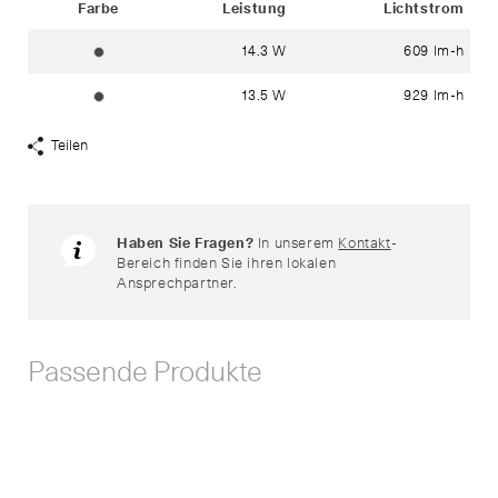
Farbe
Leistung
Lichtstrom
14.3 W
609 lm-h
grafit ~ RAL 7024
13.5 W
929 lm-h
grafit ~ RAL 7024
Teilen
Share
Links
anzeigen
Haben Sie Fragen?
In unserem
Kontakt
-
Bereich finden Sie ihren lokalen
Ansprechpartner.
Passende Produkte