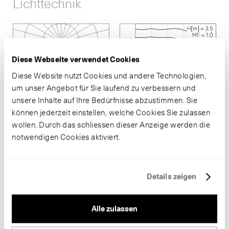
Lichttechnik
Diese Webseite verwendet Cookies
Diese Website nutzt Cookies und andere Technologien,
um unser Angebot für Sie laufend zu verbessern und
unsere Inhalte auf Ihre Bedürfnisse abzustimmen. Sie
können jederzeit einstellen, welche Cookies Sie zulassen
LED 4000 K 33 W 3741 lm-h H = 3.5 m
wollen. Durch das schliessen dieser Anzeige werden die
CIE Flux 23 57 89 100 100
notwendigen Cookies aktiviert.
A10 nach DIN 5040
Details zeigen
Alle zulassen