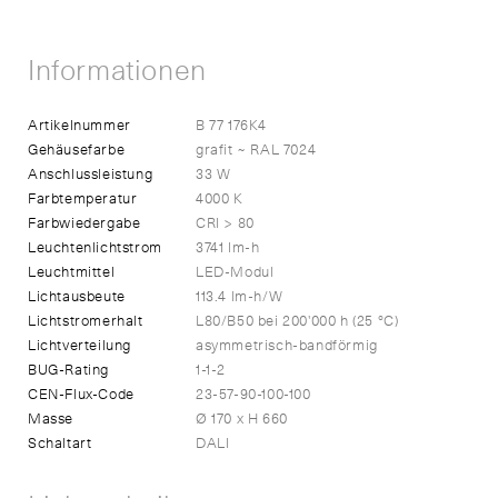
Informationen
Artikelnummer
B 77 176K4
Gehäusefarbe
grafit ~ RAL 7024
Anschlussleistung
33 W
Farbtemperatur
4000 K
Farbwiedergabe
CRI > 80
Leuchtenlichtstrom
3741 lm-h
Leuchtmittel
LED-Modul
Lichtausbeute
113.4 lm-h/W
Lichtstromerhalt
L80/B50 bei 200'000 h (25 °C)
Lichtverteilung
asymmetrisch-bandförmig
BUG-Rating
1-1-2
CEN-Flux-Code
23-57-90-100-100
Masse
Ø 170 x H 660
Schaltart
DALI