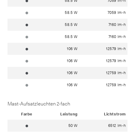
58.5 W
7059 lm-h
grafit ~ RAL 7024
58.5 W
7059 lm-h
silber ~ DB 702N
58.5 W
7160 lm-h
grafit ~ RAL 7024
58.5 W
7160 lm-h
silber ~ DB 702N
106 W
12579 lm-h
grafit ~ RAL 7024
106 W
12579 lm-h
silber ~ DB 702N
106 W
12759 lm-h
grafit ~ RAL 7024
106 W
12759 lm-h
silber ~ DB 702N
Mast-Aufsatzleuchten 2-fach
Status
Farbe
Leistung
Lichtstrom
50 W
6512 lm-h
grafit ~ RAL 7024