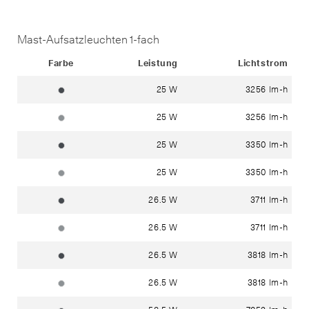
Mast-Aufsatzleuchten 1-fach
Status
Farbe
Leistung
Lichtstrom
25 W
3256 lm-h
grafit ~ RAL 7024
25 W
3256 lm-h
silber ~ DB 702N
25 W
3350 lm-h
grafit ~ RAL 7024
25 W
3350 lm-h
silber ~ DB 702N
26.5 W
3711 lm-h
grafit ~ RAL 7024
26.5 W
3711 lm-h
silber ~ DB 702N
26.5 W
3818 lm-h
grafit ~ RAL 7024
26.5 W
3818 lm-h
silber ~ DB 702N