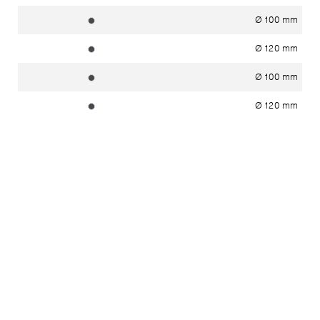
Ø 100 mm
grafit ~ RAL 7024
Ø 120 mm
grafit ~ RAL 7024
Ø 100 mm
grafit ~ RAL 7024
Ø 120 mm
grafit ~ RAL 7024
Ø 100 mm
grafit ~ RAL 7024
Ø 120 mm
grafit ~ RAL 7024
Ø 120 mm
grafit ~ RAL 7024
Teilen
Share
Links
anzeigen
Haben Sie Fragen?
In unserem
Kontakt
-
Bereich finden Sie ihren lokalen
Ansprechpartner.