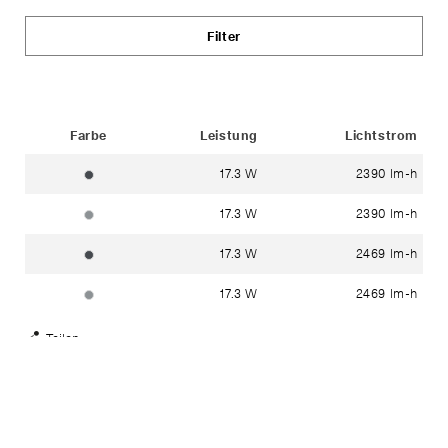
Filter
Status
Farbe
Leistung
Lichtstrom
17.3 W
2390 lm-h
grafit ~ RAL 7024
17.3 W
2390 lm-h
silber ~ DB 702N
17.3 W
2469 lm-h
grafit ~ RAL 7024
17.3 W
2469 lm-h
silber ~ DB 702N
Teilen
Share
Links
anzeigen
Haben Sie Fragen?
In unserem
Kontakt
-
Bereich finden Sie ihren lokalen