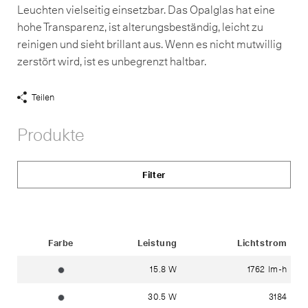
Leuchten vielseitig einsetzbar. Das Opalglas hat eine
hohe Transparenz, ist alterungsbeständig, leicht zu
reinigen und sieht brillant aus. Wenn es nicht mutwillig
zerstört wird, ist es unbegrenzt haltbar.
Teilen
Share
Links
Produkte
anzeigen
Filter
Status
Farbe
Leistung
Lichtstrom
15.8 W
1762 lm-h
grafit ~ RAL 7024
30.5 W
3184
grafit ~ RAL 7024